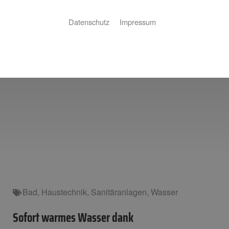
Datenschutz
Impressum
Bad
,
Haustechnik
,
Sanitäranlagen
,
Wasser
Sofort warmes Wasser dank